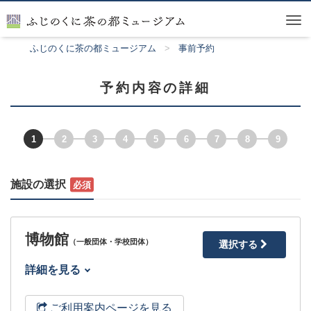
Tog
nav
ふじのくに茶の都ミュージアム
事前予約
予約内容の詳細
1
2
3
4
5
6
7
8
9
施設の選択
博物館
（一般団体・学校団体）
選択する
詳細を見る
ご利用案内ページを見る